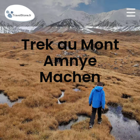
Trek au Mont
Amnye
Machen