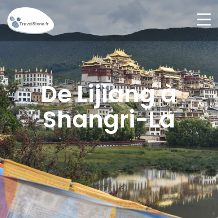
De Lijiang à
Shangri-La