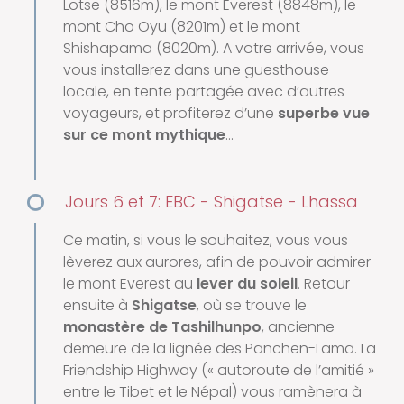
Lotse (8516m), le mont Everest (8848m), le
mont Cho Oyu (8201m) et le mont
Shishapama (8020m). A votre arrivée, vous
vous installerez dans une guesthouse
locale, en tente partagée avec d’autres
voyageurs, et profiterez d’une
superbe vue
sur ce mont mythique
…
Jours 6 et 7: EBC - Shigatse - Lhassa
Ce matin, si vous le souhaitez, vous vous
lèverez aux aurores, afin de pouvoir admirer
le mont Everest au
lever du soleil
. Retour
ensuite à
Shigatse
, où se trouve le
monastère de Tashilhunpo
, ancienne
demeure de la lignée des Panchen-Lama. La
Friendship Highway (« autoroute de l’amitié »
entre le Tibet et le Népal) vous ramènera à