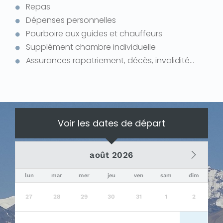
Repas
Dépenses personnelles
Pourboire aux guides et chauffeurs
Supplément chambre individuelle
Assurances rapatriement, décès, invalidité…
Voir les dates de départ
août 2026
lun
mar
mer
jeu
ven
sam
dim
27
28
29
30
31
1
2