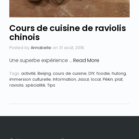
Cours de cuisine de raviolis
chinois
Posted by
Annabelle
on
31 août, 2018
Une superbe expérience …
Read More
Tags:
activité
,
Beiijng
,
cours de cuisine
,
DIY
,
foodie
,
hutong
,
immersion culturelle
,
Information
,
Jiaozi
,
local
,
Pékin
,
plat
,
raviolis
,
spécialité
,
Tips