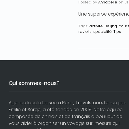
Posted by
Annabelle
on
31
Une superbe expérien
Tags:
activité
,
Beiijng
,
cours
raviolis
,
spécialité
,
Tips
Qui sommes-nous?
Agence locale basée à Pékin, Travelstone, tenue par
Emilie et Serge, a été fondée en 2008. Notre équipe
composée de chinois et de français a pour but de
vous aider à organiser un voyage sur-mesure qui