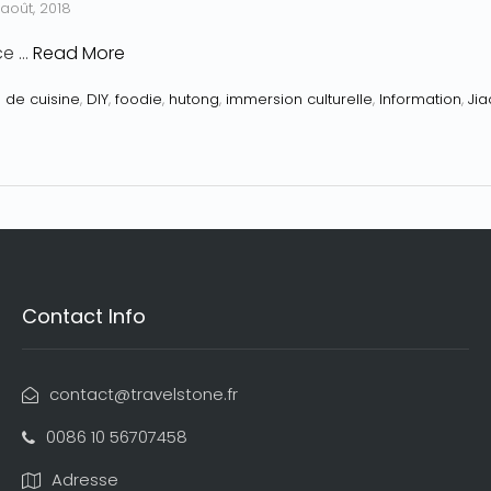
 août, 2018
ce …
Read More
 de cuisine
,
DIY
,
foodie
,
hutong
,
immersion culturelle
,
Information
,
Jia
Contact Info
contact@travelstone.fr
0086 10 56707458
Adresse