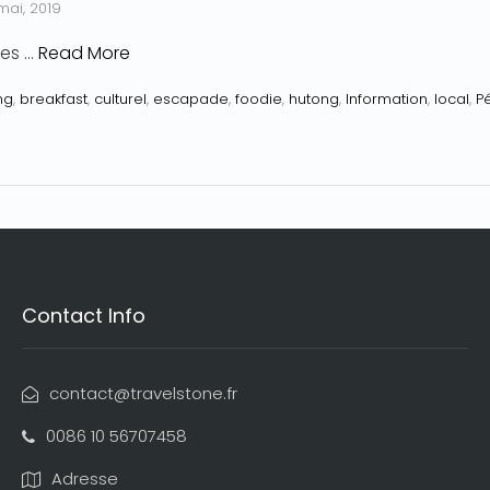
mai, 2019
les …
Read More
ng
,
breakfast
,
culturel
,
escapade
,
foodie
,
hutong
,
Information
,
local
,
P
Contact Info
contact@travelstone.fr
0086 10 56707458
Adresse