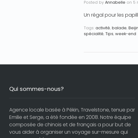
Posted by
Annabelle
on
5 
Un régal pour les papil
Tags:
activité
,
balade
,
Beiji
spécialité
,
Tips
,
week-end
Qui sommes-nous?
Agence locale basée à Pékin, Travelstone, tenue par
Emilie et Serge, a été fondée en 2008. Notre équipe
composée de chinois et de français a pour but de
vous aider à organiser un voyage sur-mesure qui